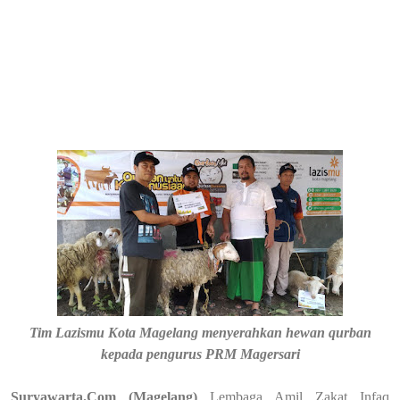
Tim Lazismu Kota Magelang menyerahkan hewan qurban
kepada pengurus PRM Magersari
Suryawarta.Com (Magelang)
Lembaga Amil Zakat Infaq