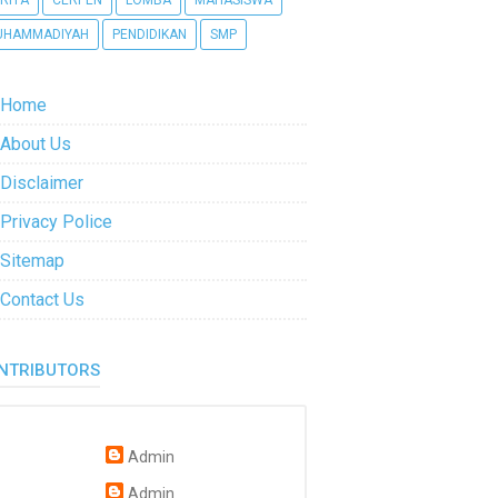
RITA
CERPEN
LOMBA
MAHASISWA
UHAMMADIYAH
PENDIDIKAN
SMP
Home
About Us
Disclaimer
Privacy Police
Sitemap
Contact Us
NTRIBUTORS
Admin
Admin