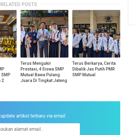
RELATED POSTS
g
Terus Mengukir
Terus Berkarya, Cerita
MP
Prestasi, 4 Siswa SMP
Dibalik Jas Putih PMR
i SMP
Mutual Bawa Pulang
SMP Mutual
 2
Juara Di Tingkat Jateng
pdate artikel terbaru via email: