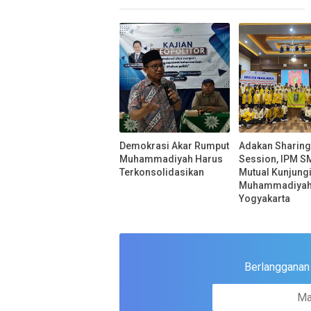
Demokrasi Akar Rumput
Adakan Sharin
Muhammadiyah Harus
Session, IPM S
Terkonsolidasikan
Mutual Kunjung
Muhammadiyah
Yogyakarta
Berlangganan u