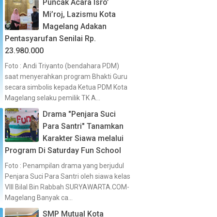
Puncak Acara Isro’
Mi’roj, Lazismu Kota
Magelang Adakan
Pentasyarufan Senilai Rp.
23.980.000
Foto : Andi Triyanto (bendahara PDM)
saat menyerahkan program Bhakti Guru
secara simbolis kepada Ketua PDM Kota
Magelang selaku pemilik TK A...
Drama "Penjara Suci
Para Santri" Tanamkan
Karakter Siawa melalui
Program Di Saturday Fun School
Foto : Penampilan drama yang berjudul
Penjara Suci Para Santri oleh siawa kelas
VIII Bilal Bin Rabbah SURYAWARTA.COM-
Magelang Banyak ca...
SMP Mutual Kota