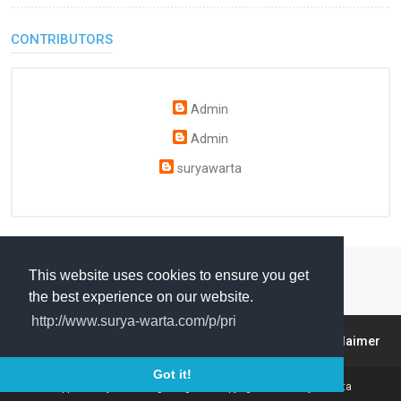
CONTRIBUTORS
Admin
Admin
suryawarta
This website uses cookies to ensure you get
the best experience on our website.
http://www.surya-warta.com/p/pri
About
Contact
sitemap
Privacy Policy
Disclaimer
Got it!
Supported by www.magelang.info Copyright 2018
Surya Warta