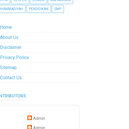
RITA
CERPEN
LOMBA
MAHASISWA
UHAMMADIYAH
PENDIDIKAN
SMP
Home
About Us
Disclaimer
Privacy Police
Sitemap
Contact Us
NTRIBUTORS
Admin
Admin