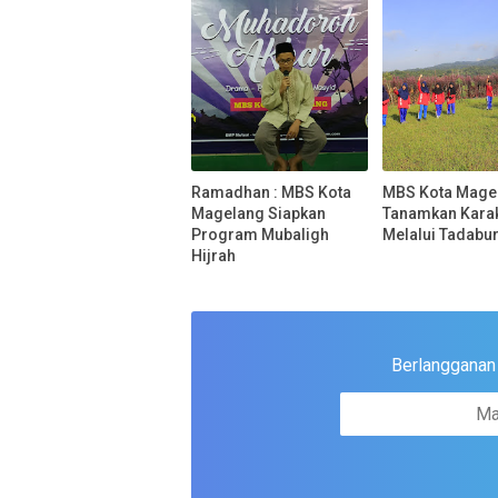
Ramadhan : MBS Kota
MBS Kota Magel
Magelang Siapkan
Tanamkan Karak
Program Mubaligh
Melalui Tadabu
Hijrah
Berlangganan u