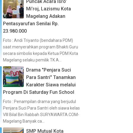
Puncak Acara Isro’
Mi’roj, Lazismu Kota
Magelang Adakan
Pentasyarufan Senilai Rp.
23.980.000
Foto : Andi Triyanto (bendahara PDM)
saat menyerahkan program Bhakti Guru
secara simbolis kepada Ketua PDM Kota
Magelang selaku pemilik TK A...
Drama "Penjara Suci
Para Santri" Tanamkan
Karakter Siawa melalui
Program Di Saturday Fun School
Foto : Penampilan drama yang berjudul
Penjara Suci Para Santri oleh siawa kelas
VIII Bilal Bin Rabbah SURYAWARTA.COM-
Magelang Banyak ca...
SMP Mutual Kota