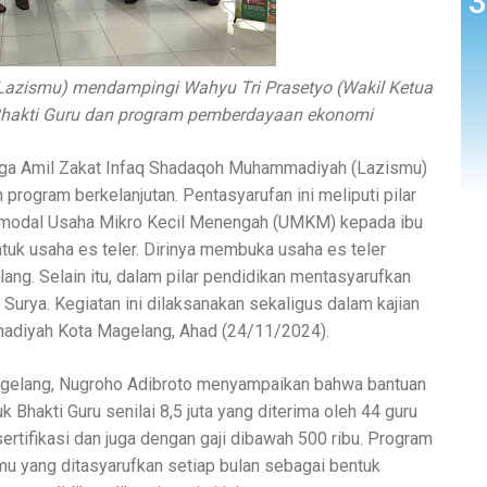
s Lazismu) mendampingi Wahyu Tri Prasetyo (Wakil Ketua
hakti Guru dan program pemberdayaan ekonomi
a Amil Zakat Infaq Shadaqoh Muhammadiyah (Lazismu)
rogram berkelanjutan. Pentasyarufan ini meliputi pilar
 modal Usaha Mikro Kecil Menengah (UMKM) kepada ibu
uk usaha es teler. Dirinya membuka usaha es teler
ng. Selain itu, dalam pilar pendidikan mentasyarufkan
Surya. Kegiatan ini dilaksanakan sekaligus dalam kajian
diyah Kota Magelang, Ahad (24/11/2024).
agelang, Nugroho Adibroto menyampaikan bahwa bantuan
uk Bhakti Guru senilai 8,5 juta yang diterima oleh 44 guru
rtifikasi dan juga dengan gaji dibawah 500 ribu. Program
mu yang ditasyarufkan setiap bulan sebagai bentuk