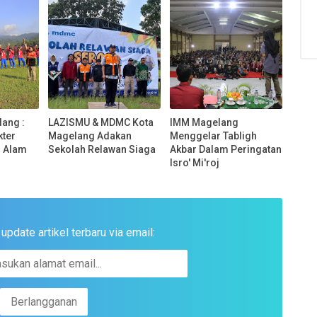
ang :
LAZISMU & MDMC Kota
IMM Magelang
ter
Magelang Adakan
Menggelar Tabligh
r Alam
Sekolah Relawan Siaga
Akbar Dalam Peringatan
Isro' Mi'roj
pdate artikel terbaru via email: