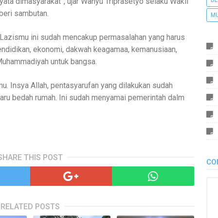
ata dimasyarakat”, ujar Wahyu Triprasetyo selaku Wakil
BE
eri sambutan.
M
r Lazismu ini sudah mencakup permasalahan yang harus
endidikan, ekonomi, dakwah keagamaa, kemanusiaan,
Muhammadiyah untuk bangsa.
mu. Insya Allah, pentasyarufan yang dilakukan sudah
 baru bedah rumah. Ini sudah menyamai pemerintah dalm
SHARE THIS POST
CO
RELATED POSTS