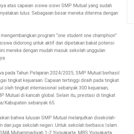
rnya atas capaian siswa-siswi SMP Mutual yang sudah
inyatakan lulus. Sebagaian besar mereka diterima dengan
am mengembangkan program “one student one champhion”
iswa didorong untuk aktif dan dipetakan bakat potensi
si ini mereka dengan mudah masuk sekolah unggulan
ya.
wa pada Tahun Pelajaran 2024/2025, SMP Mutual berhasil
ai tingkat kejuaraan. Capaian tertinggi diraih pada tingkat
l oleh tingkat internasional sebanyak 300 kejuaraan,
utual di kancah global. Selain itu, prestasi di tingkat
ota/Kabupaten sebanyak 65.
aikan bahwa lulusan SMP Mutual melanjutkan disekolah-
 dan juga sekolah negeri. Untuk sekolah berbasis Islam
, SMA Muhammadiyah 1-2 Yogyakarta, MBS Yogyakarta,