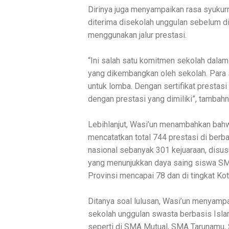
Dirinya juga menyampaikan rasa syuku
diterima disekolah unggulan sebelum d
menggunakan jalur prestasi.
“Ini salah satu komitmen sekolah dal
yang dikembangkan oleh sekolah. Para s
untuk lomba. Dengan sertifikat presta
dengan prestasi yang dimiliki”, tambahn
Lebihlanjut, Wasi’un menambahkan bah
mencatatkan total 744 prestasi di berbag
nasional sebanyak 301 kejuaraan, disusu
yang menunjukkan daya saing siswa SMP M
Provinsi mencapai 78 dan di tingkat K
Ditanya soal lulusan, Wasi’un menyamp
sekolah unggulan swasta berbasis Islam
seperti di SMA Mutual, SMA Tarunamu