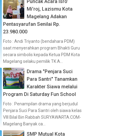
Puncak Acara Isro’
Mi’roj, Lazismu Kota
Magelang Adakan
Pentasyarufan Senilai Rp.
23.980.000
Foto : Andi Triyanto (bendahara PDM)
saat menyerahkan program Bhakti Guru
secara simbolis kepada Ketua PDM Kota
Magelang selaku pemilik TK A...
Drama "Penjara Suci
Para Santri" Tanamkan
Karakter Siawa melalui
Program Di Saturday Fun School
Foto : Penampilan drama yang berjudul
Penjara Suci Para Santri oleh siawa kelas
VIII Bilal Bin Rabbah SURYAWARTA.COM-
Magelang Banyak ca...
SMP Mutual Kota