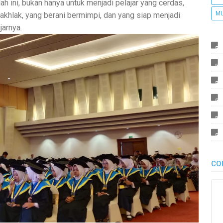
ah ini, bukan hanya untuk menjadi pelajar yang cerdas,
M
rakhlak, yang berani bermimpi, dan yang siap menjadi
jarnya.
CO