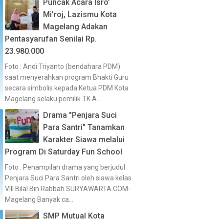
Puncak Acara Isro’
Mi’roj, Lazismu Kota
Magelang Adakan
Pentasyarufan Senilai Rp.
23.980.000
Foto : Andi Triyanto (bendahara PDM)
saat menyerahkan program Bhakti Guru
secara simbolis kepada Ketua PDM Kota
Magelang selaku pemilik TK A...
Drama "Penjara Suci
Para Santri" Tanamkan
Karakter Siawa melalui
Program Di Saturday Fun School
Foto : Penampilan drama yang berjudul
Penjara Suci Para Santri oleh siawa kelas
VIII Bilal Bin Rabbah SURYAWARTA.COM-
Magelang Banyak ca...
SMP Mutual Kota