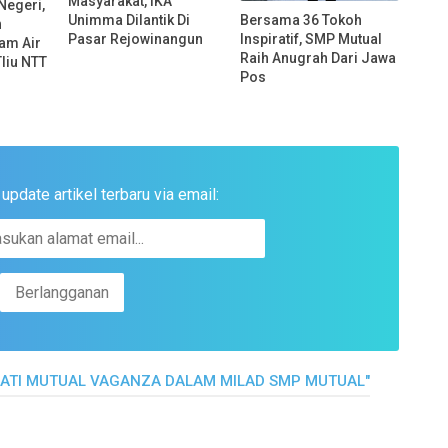
Masyarakat, IKA
Negeri,
Unimma Dilantik Di
Bersama 36 Tokoh
h
Pasar Rejowinangun
Inspiratif, SMP Mutual
am Air
Raih Anugrah Dari Jawa
Tliu NTT
Pos
pdate artikel terbaru via email:
DATI MUTUAL VAGANZA DALAM MILAD SMP MUTUAL"