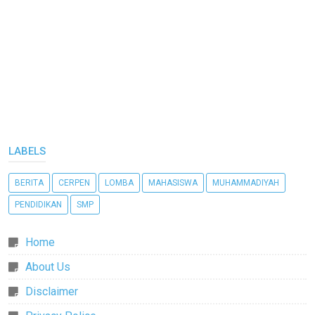
LABELS
BERITA
CERPEN
LOMBA
MAHASISWA
MUHAMMADIYAH
PENDIDIKAN
SMP
Home
About Us
Disclaimer