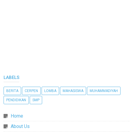
LABELS
BERITA
CERPEN
LOMBA
MAHASISWA
MUHAMMADIYAH
PENDIDIKAN
SMP
Home
About Us