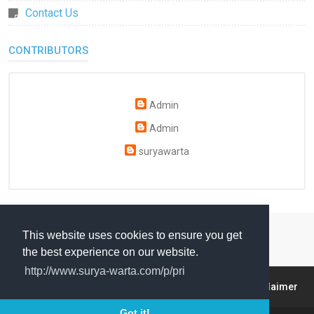
Contact Us
CONTRIBUTORS
Admin
Admin
suryawarta
This website uses cookies to ensure you get
the best experience on our website.
http://www.surya-warta.com/p/pri
About
Contact
sitemap
Privacy Policy
Disclaimer
Got it!