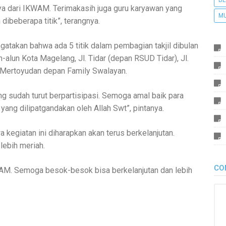
BE
a dari IKWAM. Terimakasih juga guru karyawan yang
M
ibeberapa titik”, terangnya.
atakan bahwa ada 5 titik dalam pembagian takjil dibulan
un-alun Kota Magelang, Jl. Tidar (depan RSUD Tidar), Jl.
i Mertoyudan depan Family Swalayan.
g sudah turut berpartisipasi. Semoga amal baik para
ang dilipatgandakan oleh Allah Swt”, pintanya.
 kegiatan ini diharapkan akan terus berkelanjutan.
lebih meriah.
CO
KWAM. Semoga besok-besok bisa berkelanjutan dan lebih