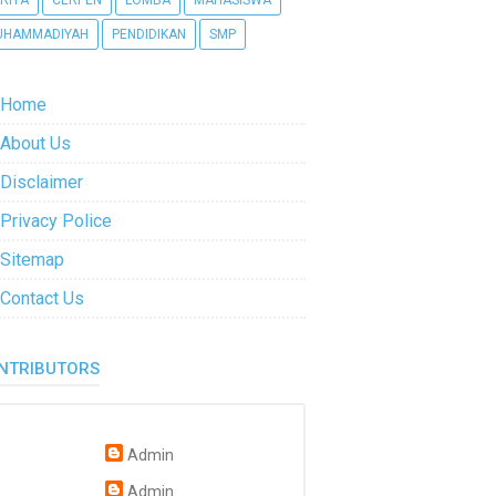
RITA
CERPEN
LOMBA
MAHASISWA
UHAMMADIYAH
PENDIDIKAN
SMP
Home
About Us
Disclaimer
Privacy Police
Sitemap
Contact Us
NTRIBUTORS
Admin
Admin