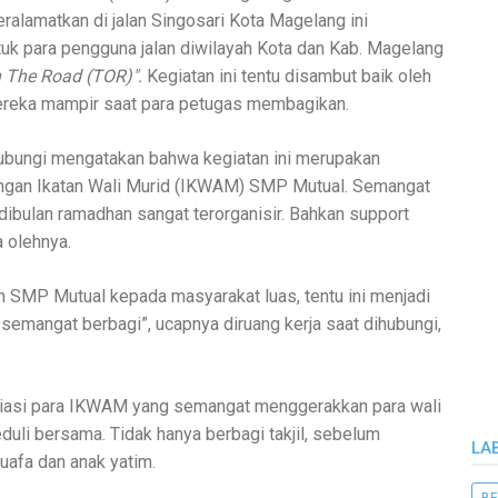
ralamatkan di jalan Singosari Kota Magelang ini
tuk para pengguna jalan diwilayah Kota dan Kab. Magelang
n The Road (TOR)".
Kegiatan ini tentu disambut baik oleh
ereka mampir saat para petugas membagikan.
hubungi mengatakan bahwa kegiatan ini merupakan
dengan Ikatan Wali Murid (IKWAM) SMP Mutual. Semangat
bulan ramadhan sangat terorganisir. Bahkan support
 olehnya.
n SMP Mutual kepada masyarakat luas, tentu ini menjadi
emangat berbagi”, ucapnya diruang kerja saat dihubungi,
iasi para IKWAM yang semangat menggerakkan para wali
eduli bersama. Tidak hanya berbagi takjil, sebelum
LA
uafa dan anak yatim.