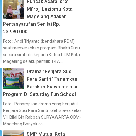
Puncak Acara Isro’
Mi’roj, Lazismu Kota
Magelang Adakan
Pentasyarufan Senilai Rp.
23.980.000
Foto : Andi Triyanto (bendahara PDM)
saat menyerahkan program Bhakti Guru
secara simbolis kepada Ketua PDM Kota
Magelang selaku pemilik TK A...
Drama "Penjara Suci
Para Santri" Tanamkan
Karakter Siawa melalui
Program Di Saturday Fun School
Foto : Penampilan drama yang berjudul
Penjara Suci Para Santri oleh siawa kelas
VIII Bilal Bin Rabbah SURYAWARTA.COM-
Magelang Banyak ca...
SMP Mutual Kota