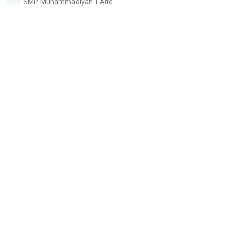
SMP Muhammadiyah 1 Alte...