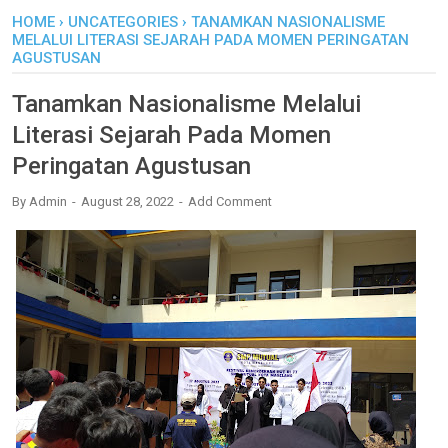
HOME
›
UNCATEGORIES
›
TANAMKAN NASIONALISME
MELALUI LITERASI SEJARAH PADA MOMEN PERINGATAN
AGUSTUSAN
Tanamkan Nasionalisme Melalui
Literasi Sejarah Pada Momen
Peringatan Agustusan
By
Admin
August 28, 2022
Add Comment