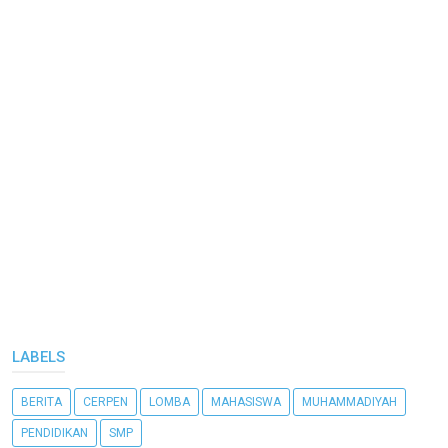
LABELS
BERITA
CERPEN
LOMBA
MAHASISWA
MUHAMMADIYAH
PENDIDIKAN
SMP