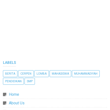
LABELS
BERITA
CERPEN
LOMBA
MAHASISWA
MUHAMMADIYAH
PENDIDIKAN
SMP
Home
About Us