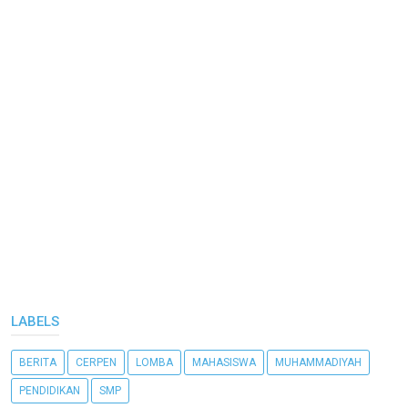
LABELS
BERITA
CERPEN
LOMBA
MAHASISWA
MUHAMMADIYAH
PENDIDIKAN
SMP