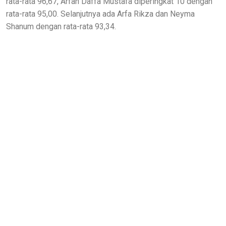
rata-rata 96,67, Arfan Daffa Mustafa diperingkat 10 dengan
rata-rata 95,00. Selanjutnya ada Arfa Rikza dan Neyma
Shanum dengan rata-rata 93,34.