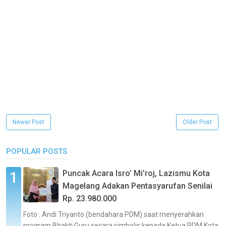
Newer Post
Older Post
POPULAR POSTS
Puncak Acara Isro’ Mi’roj, Lazismu Kota
Magelang Adakan Pentasyarufan Senilai
Rp. 23.980.000
Foto : Andi Triyanto (bendahara PDM) saat menyerahkan
program Bhakti Guru secara simbolis kepada Ketua PDM Kota