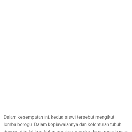
Dalam kesempatan ini, kedua siswi tersebut mengikuti
lomba beregu. Dalam kepiawaiannya dan kelenturan tubuh
dengan dibalut kreatifitas gerakan, mereka dapat meraih juara