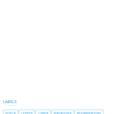
LABELS
BERITA
CERPEN
LOMBA
MAHASISWA
MUHAMMADIYAH