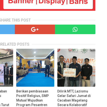
SHARE THIS POST
RELATED POSTS
aban
Berikan pembiasaan
Dilirik MTT, Lazismu
s
Positif Religius, SMP
Gelar Safari Jumat di
Mutual Wujudkan
Cacaban Magelang
Turut
Program Pesantren
Secara Kolaboratif