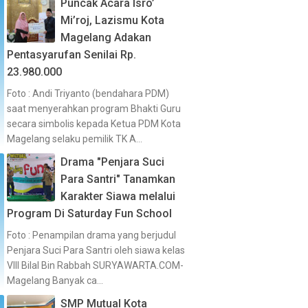
Puncak Acara Isro’
Mi’roj, Lazismu Kota
Magelang Adakan
Pentasyarufan Senilai Rp.
23.980.000
Foto : Andi Triyanto (bendahara PDM)
saat menyerahkan program Bhakti Guru
secara simbolis kepada Ketua PDM Kota
Magelang selaku pemilik TK A...
Drama "Penjara Suci
Para Santri" Tanamkan
Karakter Siawa melalui
Program Di Saturday Fun School
Foto : Penampilan drama yang berjudul
Penjara Suci Para Santri oleh siawa kelas
VIII Bilal Bin Rabbah SURYAWARTA.COM-
Magelang Banyak ca...
SMP Mutual Kota