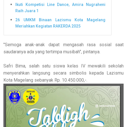
Ikuti Kompetisi Line Dance, Amira Nugraheni
Raih Juara 1
26 UMKM Binaan Lazismu Kota Magelang
Meriahkan Kegiatan RAKERDA 2025
"Semoga anak-anak dapat mengasah rasa sosial saat
saudaranya ada yang tertimpa musibah", pintanya.
Safri Bima, salah satu siswa kelas IV mewakili sekolah
menyerahkan langsung secara simbolis kepada Lazismu
Kota Magelang sebanyak Rp. 10.450.000,-.