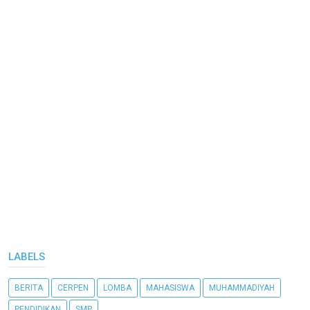
LABELS
BERITA
CERPEN
LOMBA
MAHASISWA
MUHAMMADIYAH
PENDIDIKAN
SMP