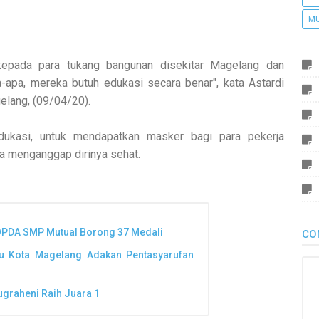
M
kepada para tukang bangunan disekitar Magelang dan
apa, mereka butuh edukasi secara benar", kata Astardi
elang, (09/04/20).
dukasi, untuk mendapatkan masker bagi para pekerja
ka menganggap dirinya sehat.
POPDA SMP Mutual Borong 37 Medali
CO
smu Kota Magelang Adakan Pentasyarufan
ugraheni Raih Juara 1