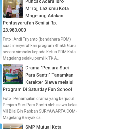
Puncak Acara Isro’
Mi’roj, Lazismu Kota
Magelang Adakan
Pentasyarufan Senilai Rp.
23.980.000
Foto : Andi Triyanto (bendahara PDM)
saat menyerahkan program Bhakti Guru
secara simbolis kepada Ketua PDM Kota
Magelang selaku pemilik TK A...
Drama "Penjara Suci
Para Santri" Tanamkan
Karakter Siawa melalui
Program Di Saturday Fun School
Foto : Penampilan drama yang berjudul
Penjara Suci Para Santri oleh siawa kelas
VIII Bilal Bin Rabbah SURYAWARTA.COM-
Magelang Banyak ca...
SMP Mutual Kota