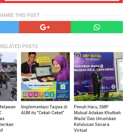
SHARE THIS POST
RELATED POSTS
Melawan
Implementasi Taqwa di
Penuh Haru, SMP
C
AUM itu "Cekat-Ceket"
Mutual Adakan Khutbah
tas
Wada' Dan Umumkan
Berikan
Kelulusan Secara
if
Virtual