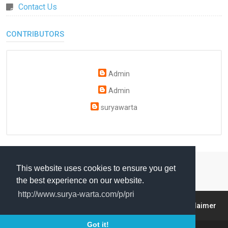
Contact Us
CONTRIBUTORS
Admin
Admin
suryawarta
This website uses cookies to ensure you get
the best experience on our website.
http://www.surya-warta.com/p/pri
About
Contact
sitemap
Privacy Policy
Disclaimer
Got it!