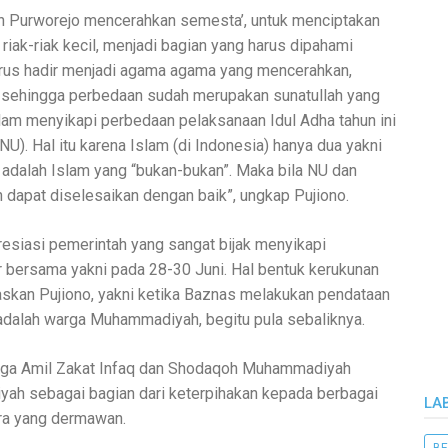
 Purworejo mencerahkan semesta’, untuk menciptakan
iak-riak kecil, menjadi bagian yang harus dipahami
harus hadir menjadi agama agama yang mencerahkan,
n, sehingga perbedaan sudah merupakan sunatullah yang
lam menyikapi perbedaan pelaksanaan Idul Adha tahun ini
). Hal itu karena Islam (di Indonesia) hanya dua yakni
dalah Islam yang “bukan-bukan”. Maka bila NU dan
apat diselesaikan dengan baik”, ungkap Pujiono.
siasi pemerintah yang sangat bijak menyikapi
bersama yakni pada 28-30 Juni. Hal bentuk kerukunan
askan Pujiono, yakni ketika Baznas melakukan pendataan
dalah warga Muhammadiyah, begitu pula sebaliknya.
aga Amil Zakat Infaq dan Shodaqoh Muhammadiyah
ah sebagai bagian dari keterpihakan kepada berbagai
LA
ara yang dermawan.