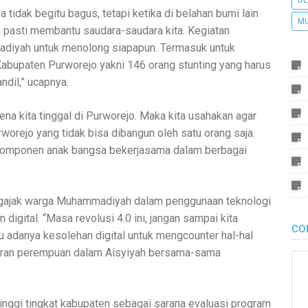
BE
 tidak begitu bagus, tetapi ketika di belahan bumi lain
M
a pasti membantu saudara-saudara kita. Kegiatan
madiyah untuk menolong siapapun. Termasuk untuk
bupaten Purworejo yakni 146 orang stunting yang harus
ndil,” ucapnya.
rena kita tinggal di Purworejo. Maka kita usahakan agar
worejo yang tidak bisa dibangun oleh satu orang saja.
 komponen anak bangsa bekerjasama dalam berbagai
 mengajak warga Muhammadiyah dalam penggunaan teknologi
digital. “Masa revolusi 4.0 ini, jangan sampai kita
CO
u adanya kesolehan digital untuk mengcounter hal-hal
 peran perempuan dalam Aisyiyah bersama-sama
nggi tingkat kabupaten sebagai sarana evaluasi program