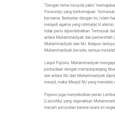
“Dengan tema musyda yakni ‘memajukan
Purworejo yang berkemajuan. Termasuk r
bersama. Berkaitan dengan ini, Islam 
menjadi agama yang rohmatal lil alami
tidak perlu diperdebatkan. Termasuk da
antara Muhammadiyah dan pemerintah (NU
Muhammadiyah dan NU. Adapun lainnya a
Muhammadiyah bersatu semua masalah d
Lanjut Pujiono, Muhammadiyah mengapre
perbedaan dengan memperpanjang libur 
lain antara NU dan Muhammadiyah dijel
masjid, maka Masjid NU yang mendata a
Pujiono juga menyebutkan peran Lemb
(LazisMu) yang digerakkan Muhammadiy
macam persoalan karena neara ini neg