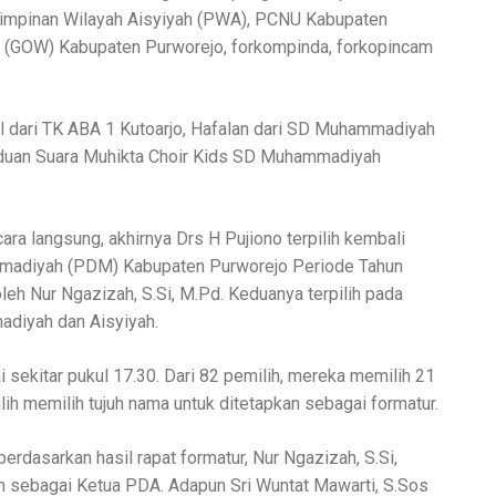
mpinan Wilayah Aisyiyah (PWA), PCNU Kabupaten
a (GOW) Kabupaten Purworejo, forkompinda, forkopincam
l dari TK ABA 1 Kutoarjo, Hafalan dari SD Muhammadiyah
Paduan Suara Muhikta Choir Kids SD Muhammadiyah
ra langsung, akhirnya Drs H Pujiono terpilih kembali
madiyah (PDM) Kabupaten Purworejo Periode Tahun
eh Nur Ngazizah, S.Si, M.Pd. Keduanya terpilih pada
diyah dan Aisyiyah.
 sekitar pukul 17.30. Dari 82 pemilih, mereka memilih 21
ih memilih tujuh nama untuk ditetapkan sebagai formatur.
berdasarkan hasil rapat formatur, Nur Ngazizah, S.Si,
h sebagai Ketua PDA. Adapun Sri Wuntat Mawarti, S.Sos