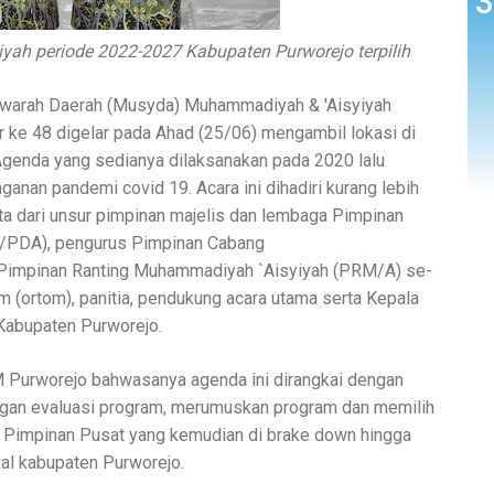
yah periode 2022-2027 Kabupaten Purworejo terpilih
arah Daerah (Musyda) Muhammadiyah & 'Aisyiyah
ke 48 digelar pada Ahad (25/06) mengambil lokasi di
enda yang sedianya dilaksanakan pada 2020 lalu
anan pandemi covid 19. Acara ini dihadiri kurang lebih
rta dari unsur pimpinan majelis dan lembaga Pimpinan
/PDA), pengurus Pimpinan Cabang
impinan Ranting Muhammadiyah `Aisyiyah (PRM/A) se-
 (ortom), panitia, pendukung acara utama serta Kepala
abupaten Purworejo.
M Purworejo bahwasanya agenda ini dirangkai dengan
ngan evaluasi program, merumuskan program dan memilih
i Pimpinan Pusat yang kemudian di brake down hingga
okal kabupaten Purworejo.