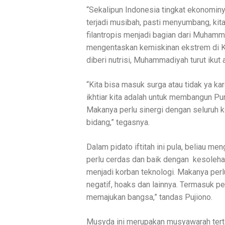
“Sekalipun Indonesia tingkat ekonominya
terjadi musibah, pasti menyumbang, kit
filantropis menjadi bagian dari Muham
mengentaskan kemiskinan ekstrem di Ka
diberi nutrisi, Muhammadiyah turut ikut a
“Kita bisa masuk surga atau tidak ya ka
ikhtiar kita adalah untuk membangun Pur
Makanya perlu sinergi dengan seluruh
bidang,” tegasnya.
Dalam pidato iftitah ini pula, beliau
perlu cerdas dan baik dengan kesolehan 
menjadi korban teknologi. Makanya perl
negatif, hoaks dan lainnya. Termasuk
memajukan bangsa,” tandas Pujiono.
Musyda ini merupakan musyawarah terti