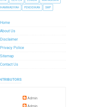
RITA
CERPEN
LOMBA
MAHASISWA
UHAMMADIYAH
PENDIDIKAN
SMP
Home
About Us
Disclaimer
Privacy Police
Sitemap
Contact Us
NTRIBUTORS
Admin
Admin