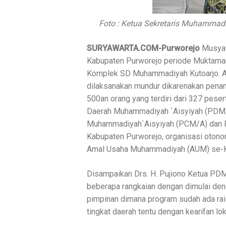
Foto : Ketua Sekretaris Muhammadi
SURYAWARTA.COM-Purworejo
Musyaw
Kabupaten Purworejo periode Muktamar 
Komplek SD Muhammadiyah Kutoarjo. Ag
dilaksanakan mundur dikarenakan penang
500an orang yang terdiri dari 327 pese
Daerah Muhammadiyah `Aisyiyah (PDM
Muhammadiyah`Aisyiyah (PCM/A) dan P
Kabupaten Purworejo, organisasi otonom
Amal Usaha Muhammadiyah (AUM) se-K
Disampaikan Drs. H. Pujiono Ketua PD
beberapa rangkaian dengan dimulai de
pimpinan dimana program sudah ada ra
tingkat daerah tentu dengan kearifan l