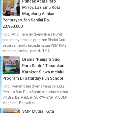
Puncak Acara Isro’
Mi’roj, Lazismu Kota
Magelang Adakan
Pentasyarufan Senilai Rp.
23.980.000
Foto : Andi Triyanto (bendahara PDM)
saat menyerahkan program Bhakti Guru
secara simbolis kepada Ketua PDM Kota
Magelang selaku pemilik TK A...
Drama "Penjara Suci
Para Santri" Tanamkan
Karakter Siawa melalui
Program Di Saturday Fun School
Foto : Penampilan drama yang berjudul
Penjara Suci Para Santri oleh siawa kelas
VIII Bilal Bin Rabbah SURYAWARTA.COM-
Magelang Banyak ca...
SMP Mutual Kota