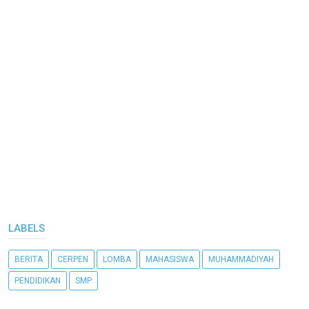
LABELS
BERITA
CERPEN
LOMBA
MAHASISWA
MUHAMMADIYAH
PENDIDIKAN
SMP